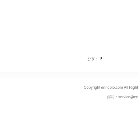
0
分享：
Copyright ennobio.com A
邮箱：service@en